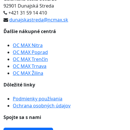
92901 Dunajská Streda
+421 31 59 14 410
dunajskastreda@ncmax.sk
Ďalšie nákupné centrá
OC MAX Nitra
OC MAX Poprad
OC MAX Trenčín
OC MAX Trnava
OC MAX Žilina
Dôležité linky
Podmienky používania
Ochrana osobných údajov
Spojte sa s nami