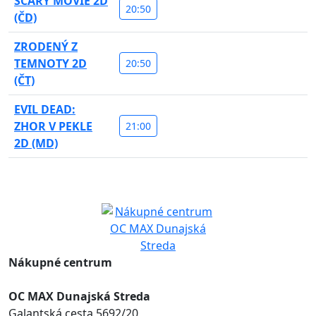
SCARY MOVIE 2D
20:50
(ČD)
ZRODENÝ Z
TEMNOTY 2D
20:50
(ČT)
EVIL DEAD:
ZHOR V PEKLE
21:00
2D (MD)
Nákupné centrum
OC MAX Dunajská Streda
Galantská cesta 5692/20