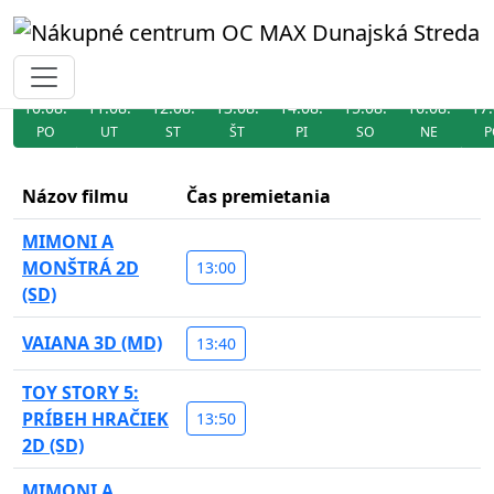
Kino
10.08.
11.08.
12.08.
13.08.
14.08.
15.08.
16.08.
17.
PO
UT
ST
ŠT
PI
SO
NE
P
Názov filmu
Čas premietania
MIMONI A
MONŠTRÁ 2D
13:00
(SD)
VAIANA 3D (MD)
13:40
TOY STORY 5:
PRÍBEH HRAČIEK
13:50
2D (SD)
MIMONI A