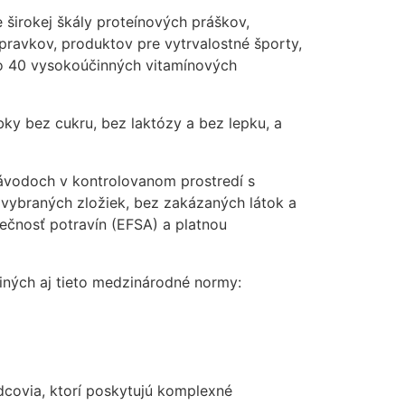
širokej škály proteínových práškov,
ípravkov, produktov pre vytrvalostné športy,
ako 40 vysokoúčinných vitamínových
ky bez cukru, bez laktózy a bez lepku, a
ávodoch v kontrolovanom prostredí s
vybraných zložiek, bez zakázaných látok a
ečnosť potravín (EFSA) a platnou
iných aj tieto medzinárodné normy:
adcovia, ktorí poskytujú komplexné