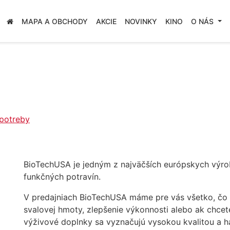
MAPA A OBCHODY
AKCIE
NOVINKY
KINO
O NÁS
 potreby
BioTechUSA je jedným z najväčších európskych výro
funkčných potravín.
V predajniach BioTechUSA máme pre vás všetko, čo p
svalovej hmoty, zlepšenie výkonnosti alebo ak chcete
výživové doplnky sa vyznačujú vysokou kvalitou a 