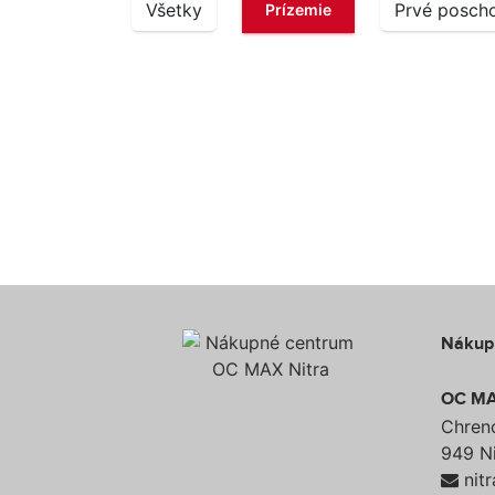
Všetky
Prvé posch
Prízemie
Nákup
OC MA
Chren
949 Ni
nit