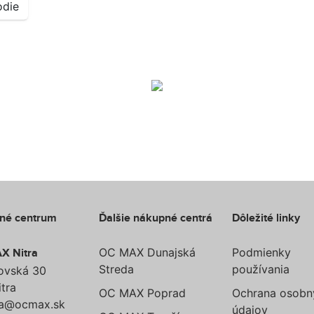
odie
né centrum
Ďalšie nákupné centrá
Dôležité linky
OC MAX Dunajská
Podmienky
X Nitra
Streda
používania
ovská 30
tra
OC MAX Poprad
Ochrana osobn
ra@ocmax.sk
údajov