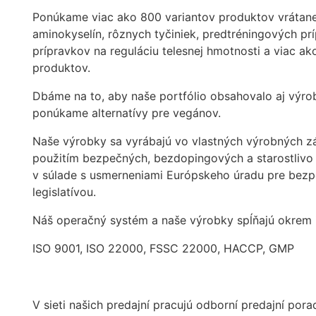
Ponúkame viac ako 800 variantov produktov vrátane 
aminokyselín, rôznych tyčiniek, predtréningových pr
prípravkov na reguláciu telesnej hmotnosti a viac 
produktov.
Dbáme na to, aby naše portfólio obsahovalo aj výrob
ponúkame alternatívy pre vegánov.
Naše výrobky sa vyrábajú vo vlastných výrobných z
použitím bezpečných, bezdopingových a starostlivo 
v súlade s usmerneniami Európskeho úradu pre bezp
legislatívou.
Náš operačný systém a naše výrobky spĺňajú okrem 
ISO 9001, ISO 22000, FSSC 22000, HACCP, GMP
V sieti našich predajní pracujú odborní predajní por