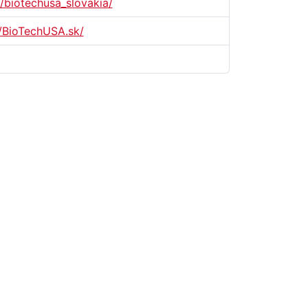
/biotechusa_slovakia/
/BioTechUSA.sk/