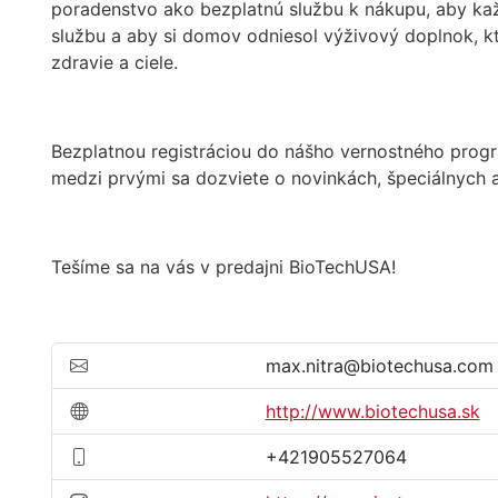
poradenstvo ako bezplatnú službu k nákupu, aby ka
službu a aby si domov odniesol výživový doplnok, kto
zdravie a ciele.
Bezplatnou registráciou do nášho vernostného prog
medzi prvými sa dozviete o novinkách, špeciálnych a
Tešíme sa na vás v predajni BioTechUSA!
max.nitra@biotechusa.com
http://www.biotechusa.sk
+421905527064