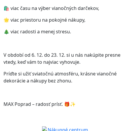
🛍️ viac času na výber vianočných darčekov,
🌟 viac priestoru na pokojné nákupy,
🎄 viac radosti a menej stresu.
V období od 6. 12. do 23. 12. si u nás nakúpite presne
vtedy, keď vám to najviac vyhovuje.
Príďte si užiť sviatočnú atmosféru, krásne vianočné
dekorácie a nákupy bez zhonu.
MAX Poprad – radosť prísť. 🎁✨