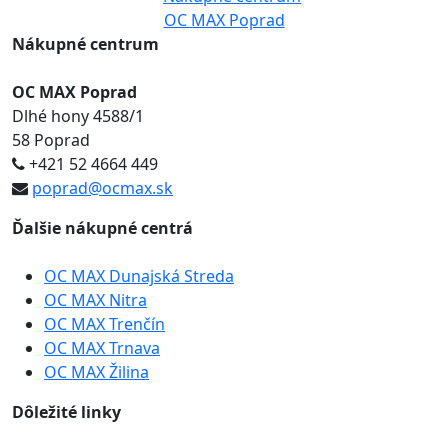
Nákupné centrum
OC MAX Poprad
Dlhé hony 4588/1
58 Poprad
+421 52 4664 449
poprad@ocmax.sk
Ďalšie nákupné centrá
OC MAX Dunajská Streda
OC MAX Nitra
OC MAX Trenčín
OC MAX Trnava
OC MAX Žilina
Dôležité linky