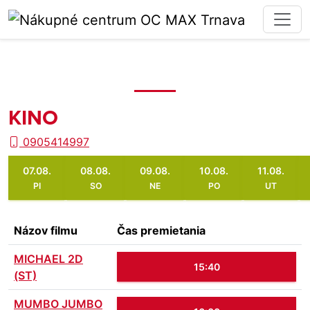
KINO
0905414997
07.08.
08.08.
09.08.
10.08.
11.08.
PI
SO
NE
PO
UT
Názov filmu
Čas premietania
MICHAEL 2D
15:40
(ST)
MUMBO JUMBO