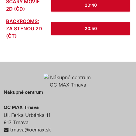
SCARY MOVIE
20:40
2D (ČD)
BACKROOMS:
ZA STENOU 2D
20:50
(ČT)
Nákupné centrum
OC MAX Trnava
Ul. Ferka Urbánka 11
917 Trnava
trnava@ocmax.sk