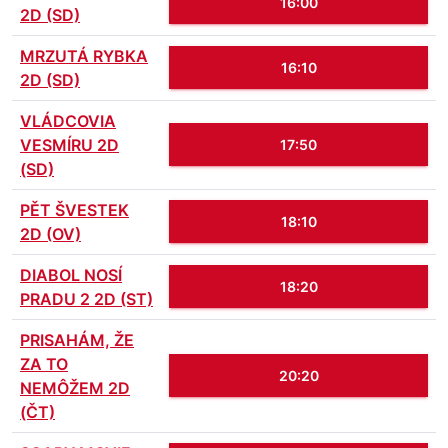
16:00
2D (SD)
MRZUTÁ RYBKA
16:10
2D (SD)
VLÁDCOVIA
VESMÍRU 2D
17:50
(SD)
PĚT ŠVESTEK
18:10
2D (OV)
DIABOL NOSÍ
18:20
PRADU 2 2D (ST)
PRISAHÁM, ŽE
ZA TO
20:20
NEMÔŽEM 2D
(ČT)