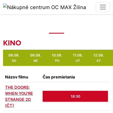
KINO
08.08.
09.08.
10.08.
11.08.
12.08.
SO
NE
PO
UT
ST
Názov filmu
Čas premietania
THE DOORS:
WHEN YOU'RE
18:30
STRANGE 2D
(ČT)