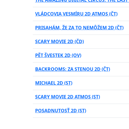
THE AMAZING DIGITAL CIRCUS: THE LAST
VLÁDCOVIA VESMÍRU 2D ATMOS (ČT)
PRISAHÁM, ŽE ZA TO NEMÔŽEM 2D (ČT)
SCARY MOVIE 2D (ČD)
PĚT ŠVESTEK 2D (OV)
BACKROOMS: ZA STENOU 2D (ČT)
MICHAEL 2D (ST)
SCARY MOVIE 2D ATMOS (ST)
POSADNUTOSŤ 2D (ST)