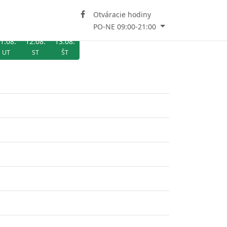
Otváracie hodiny
PO-NE 09:00-21:00
1.08.
12.08.
13.08.
UT
ST
ŠT