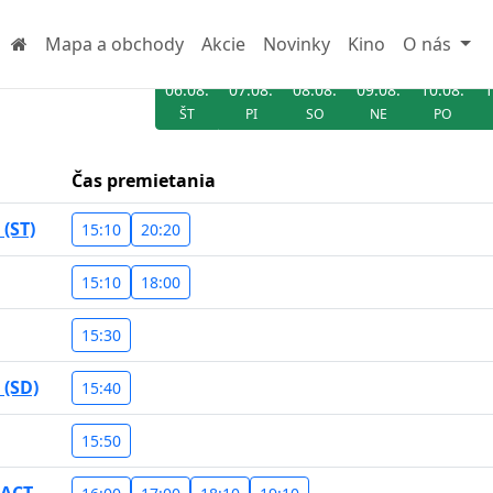
Mapa a obchody
Akcie
Novinky
Kino
O nás
06.08.
07.08.
08.08.
09.08.
10.08.
1
ŠT
PI
SO
NE
PO
Čas premietania
(ST)
15:10
20:20
15:10
18:00
15:30
(SD)
15:40
15:50