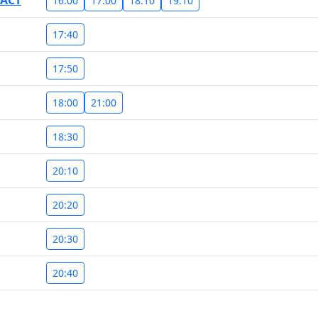
 ACT
16:00
17:00
18:10
19:10
17:40
17:50
18:00
21:00
18:30
20:10
20:20
20:30
20:40