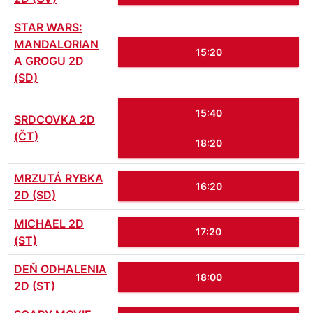
STAR WARS:
MANDALORIAN
15:20
A GROGU 2D
(SD)
15:40
SRDCOVKA 2D
(ČT)
18:20
MRZUTÁ RYBKA
16:20
2D (SD)
MICHAEL 2D
17:20
(ST)
DEŇ ODHALENIA
18:00
2D (ST)