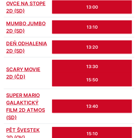
OVCE NA STOPE
13:00
2D (SD)
MUMBO JUMBO
13:10
2D (SD)
DEŇ ODHALENIA
13:20
2D (SD)
13:30
SCARY MOVIE
2D (ČD)
15:50
SUPER MARIO
GALAKTICKÝ
13:40
FILM 2D ATMOS
(SD)
PĚT ŠVESTEK
15:10
2D (OV)