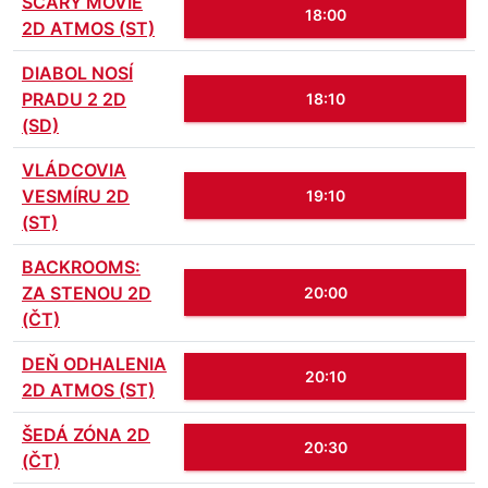
SCARY MOVIE
18:00
2D ATMOS (ST)
DIABOL NOSÍ
PRADU 2 2D
18:10
(SD)
VLÁDCOVIA
VESMÍRU 2D
19:10
(ST)
BACKROOMS:
ZA STENOU 2D
20:00
(ČT)
DEŇ ODHALENIA
20:10
2D ATMOS (ST)
ŠEDÁ ZÓNA 2D
20:30
(ČT)