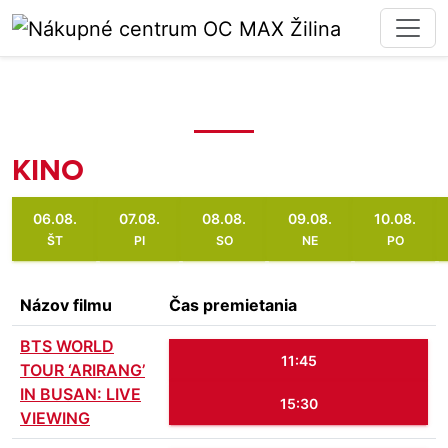
KINO
06.08.
07.08.
08.08.
09.08.
10.08.
ŠT
PI
SO
NE
PO
Názov filmu
Čas premietania
BTS WORLD
11:45
TOUR ‘ARIRANG’
IN BUSAN: LIVE
15:30
VIEWING