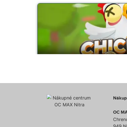
Nákup
OC MA
Chren
949 Ni